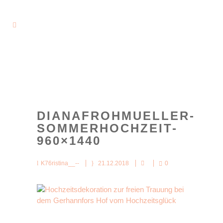
DIANAFROHMUELLER-
SOMMERHOCHZEIT-
960×1440
K76ristina__--
21.12.2018
0