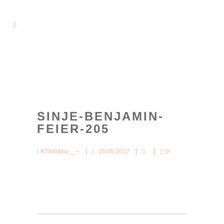
SINJE-BENJAMIN-
FEIER-205
K76ristina__--
15.05.2017
0