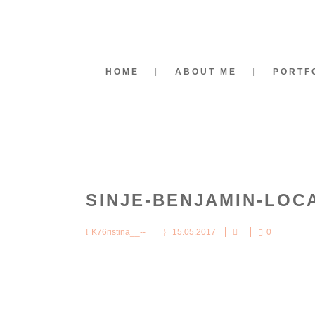
HOME
ABOUT ME
PORTF
SINJE-BENJAMIN-LOCA
K76ristina__--
15.05.2017
0