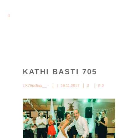
KATHI BASTI 705
K76ristina__--
16.11.2017
0