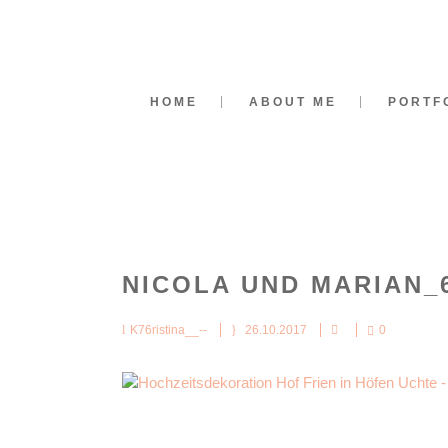
HOME
ABOUT ME
PORTF
NICOLA UND MARIAN_
K76ristina__--
26.10.2017
0