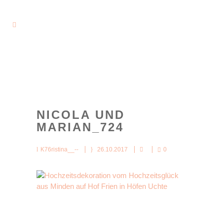
NICOLA UND
MARIAN_724
K76ristina__--
26.10.2017
0