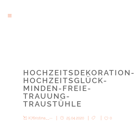
HOCHZEITSDEKORATION-
HOCHZEITSGLÜCK-
MINDEN-FREIE-
TRAUUNG-
TRAUSTÜHLE
K76ristina__--
25.04.2020
0