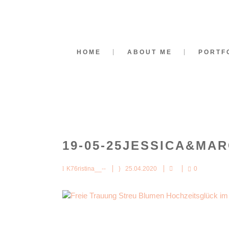
HOME
ABOUT ME
PORTF
19-05-25JESSICA&MA
K76ristina__--
25.04.2020
0