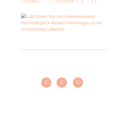
K76ristina__--
25.04.2020
0