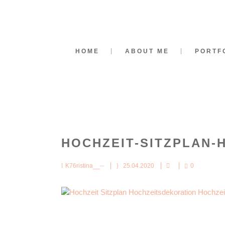
HOME
ABOUT ME
PORTF
HOCHZEIT-SITZPLAN-
K76ristina__--
25.04.2020
0