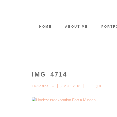
HOME
ABOUT ME
PORTF
IMG_4714
K76ristina__--
23.01.2018
0