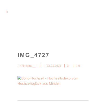
IMG_4727
K76ristina__--
23.01.2018
0