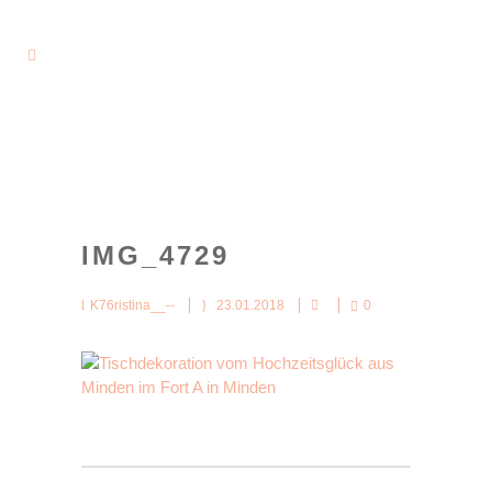
IMG_4729
K76ristina__--
23.01.2018
0