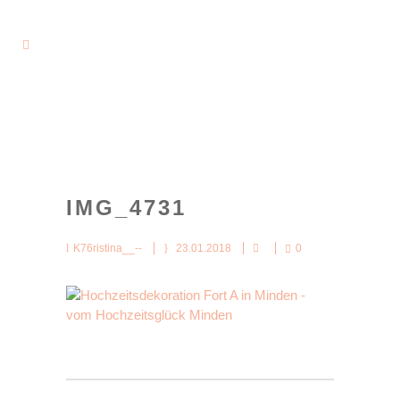
IMG_4731
K76ristina__--
23.01.2018
0